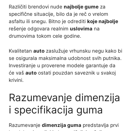
Različiti brendovi nude
najbolje gume
za
specifične situacije, bilo da je reč o vrelom
asfaltu ili snegu. Bitno je odrediti
koje najbolje
rešenje odgovara realnim
uslovima
na
drumovima tokom cele godine.
Kvalitetan
auto
zaslužuje vrhunsku negu kako bi
se osigurala maksimalna udobnost svih putnika.
Investiranje u proverene modele garantuje da
će vaš
auto
ostati pouzdan saveznik u svakoj
krivini.
Razumevanje dimenzija
i specifikacija guma
Razumevanje
dimenzija guma
predstavlja prvi