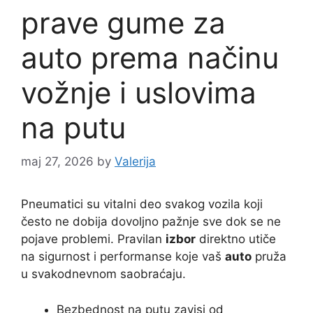
prave gume za
auto prema načinu
vožnje i uslovima
na putu
maj 27, 2026
by
Valerija
Pneumatici su vitalni deo svakog vozila koji
često ne dobija dovoljno pažnje sve dok se ne
pojave problemi. Pravilan
izbor
direktno utiče
na sigurnost i performanse koje vaš
auto
pruža
u svakodnevnom saobraćaju.
Bezbednost na putu zavisi od