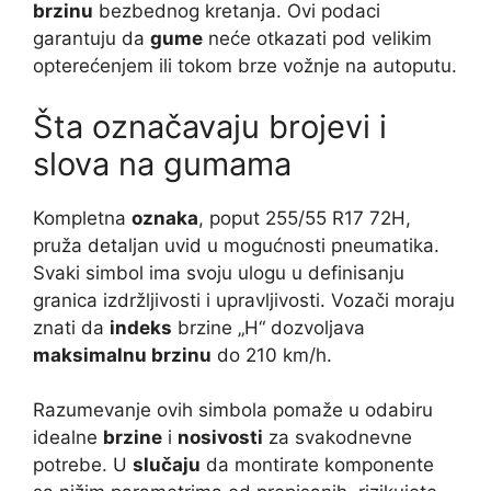
brzinu
bezbednog kretanja. Ovi podaci
garantuju da
gume
neće otkazati pod velikim
opterećenjem ili tokom brze vožnje na autoputu.
Šta označavaju brojevi i
slova na gumama
Kompletna
oznaka
, poput 255/55 R17 72H,
pruža detaljan uvid u mogućnosti pneumatika.
Svaki simbol ima svoju ulogu u definisanju
granica izdržljivosti i upravljivosti. Vozači moraju
znati da
indeks
brzine „H“ dozvoljava
maksimalnu brzinu
do 210 km/h.
Razumevanje ovih simbola pomaže u odabiru
idealne
brzine
i
nosivosti
za svakodnevne
potrebe. U
slučaju
da montirate komponente