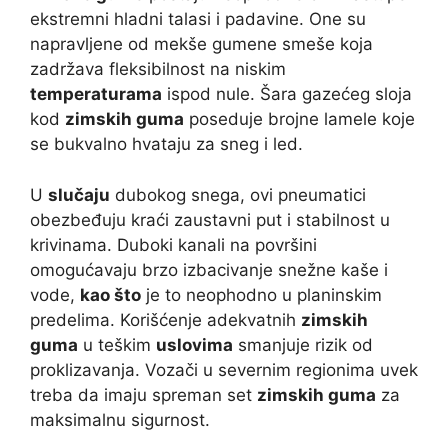
ekstremni hladni talasi i padavine. One su
napravljene od mekše gumene smeše koja
zadržava fleksibilnost na niskim
temperaturama
ispod nule. Šara gazećeg sloja
kod
zimskih guma
poseduje brojne lamele koje
se bukvalno hvataju za sneg i led.
U
slučaju
dubokog snega, ovi pneumatici
obezbeđuju kraći zaustavni put i stabilnost u
krivinama. Duboki kanali na površini
omogućavaju brzo izbacivanje snežne kaše i
vode,
kao što
je to neophodno u planinskim
predelima. Korišćenje adekvatnih
zimskih
guma
u teškim
uslovima
smanjuje rizik od
proklizavanja. Vozači u severnim regionima uvek
treba da imaju spreman set
zimskih guma
za
maksimalnu sigurnost.