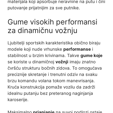
materijala koji apsorbuje neravnine na putu i čini
putovanje prijatnijim za sve putnike.
Gume visokih performansi
za dinamičnu vožnju
Ljubitelji sportskih karakteristika obično biraju
modele koji nude vrhunske
performanse
i
stabilnost u brzim krivinama. Takve
gume koje
se koriste u dinamičnoj
vožnji
imaju znatno
čvršću strukturu bočnih zidova. To omogućava
preciznije skretanje i trenutni odziv na svaku
brzu komandu volana tokom manevrisanja.
Kruća konstrukcija pomaže vozilu da zadrži
idealnu putanju bez preteranog naginjanja
karoserije.
Maksimalno
prianjanje
na suvoj podlozi ostaje