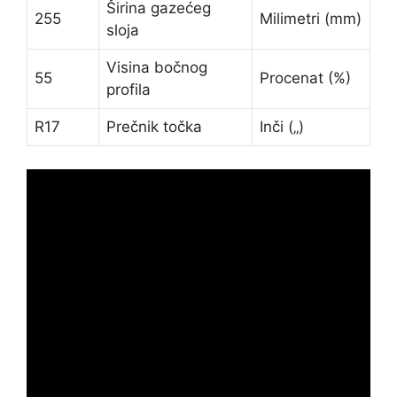
Širina gazećeg
255
Milimetri (mm)
sloja
Visina bočnog
55
Procenat (%)
profila
R17
Prečnik točka
Inči („)