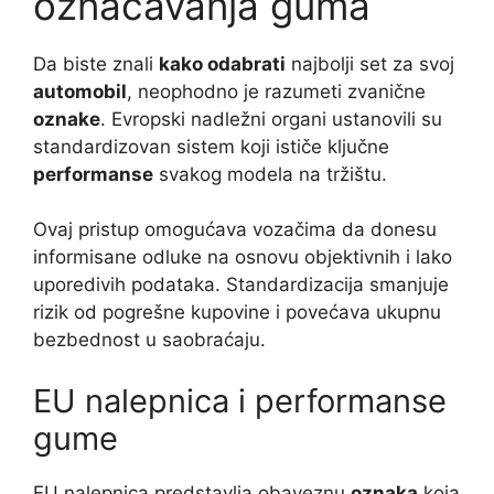
označavanja guma
Da biste znali
kako odabrati
najbolji set za svoj
automobil
, neophodno je razumeti zvanične
oznake
. Evropski nadležni organi ustanovili su
standardizovan sistem koji ističe ključne
performanse
svakog modela na tržištu.
Ovaj pristup omogućava vozačima da donesu
informisane odluke na osnovu objektivnih i lako
uporedivih podataka. Standardizacija smanjuje
rizik od pogrešne kupovine i povećava ukupnu
bezbednost u saobraćaju.
EU nalepnica i performanse
gume
EU nalepnica predstavlja obaveznu
oznaka
koja