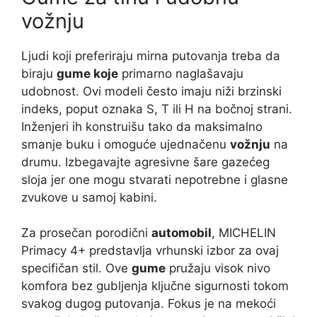
vožnju
Ljudi koji preferiraju mirna putovanja treba da
biraju
gume koje
primarno naglašavaju
udobnost. Ovi modeli često imaju niži brzinski
indeks, poput oznaka S, T ili H na bočnoj strani.
Inženjeri ih konstruišu tako da maksimalno
smanje buku i omoguće ujednačenu
vožnju
na
drumu. Izbegavajte agresivne šare gazećeg
sloja jer one mogu stvarati nepotrebne i glasne
zvukove u samoj kabini.
Za prosečan porodični
automobil
, MICHELIN
Primacy 4+ predstavlja vrhunski izbor za ovaj
specifičan stil. Ove
gume
pružaju visok nivo
komfora bez gubljenja ključne sigurnosti tokom
svakog dugog putovanja. Fokus je na mekoći