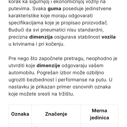
korak ka sigurnijoj i ekonomičnijoj vožnji na
putevima. Svaka
guma
poseduje jedinstvene
karakteristike koje moraju odgovarati
specifikacijama koje je propisao proizvođač.
Budući da svi pneumatici nisu standardni,
precizna
dimenzija
osigurava stabilnost
vozila
u krivinama i pri kočenju.
Pre nego što započnete pretragu, neophodno je
utvrditi koje
dimenzije
odgovaraju vašem
automobilu. Pogrešan izbor može ozbiljno
ugroziti bezbednost i performanse na putu. U
nastavku je prikazan primer osnovnih oznaka
koje možete sresti na tržištu.
Merna
Oznaka
Značenje
jedinica