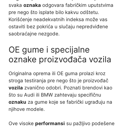
svaka
oznaka
odgovara fabričkim uputstvima
pre nego što isplate bilo kakvu odštetu.
Korišćenje neadekvatnih indeksa može vas
ostaviti bez pokrića u slučaju nepredviđene
saobraćajne nezgode.
OE gume i specijalne
oznake proizvođača vozila
Originalna oprema ili OE guma prolazi kroz
stroga testiranja pre nego što je proizvođač
vozila
zvanično odobri. Poznati brendovi kao
što su Audi ili BMW zahtevaju specifičnu
oznaku
za gume koje se fabrički ugrađuju na
njihove modele.
Ove visoke
performansi
su pažljivo podešene