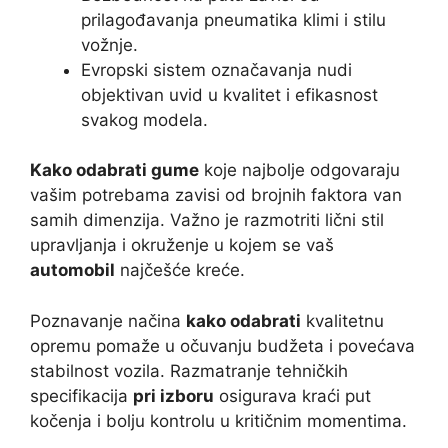
prilagođavanja pneumatika klimi i stilu
vožnje.
Evropski sistem označavanja nudi
objektivan uvid u kvalitet i efikasnost
svakog modela.
Kako odabrati gume
koje najbolje odgovaraju
vašim potrebama zavisi od brojnih faktora van
samih dimenzija. Važno je razmotriti lični stil
upravljanja i okruženje u kojem se vaš
automobil
najčešće kreće.
Poznavanje načina
kako odabrati
kvalitetnu
opremu pomaže u očuvanju budžeta i povećava
stabilnost vozila. Razmatranje tehničkih
specifikacija
pri izboru
osigurava kraći put
kočenja i bolju kontrolu u kritičnim momentima.