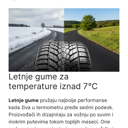
Letnje gume za
temperature iznad 7°C
Letnje gume
pružaju najbolje performanse
kada živa u termometru pređe sedmi podeok.
Proizvođači ih dizajniraju za vožnju po suvim i
mokrim putevima tokom toplijih meseci. One