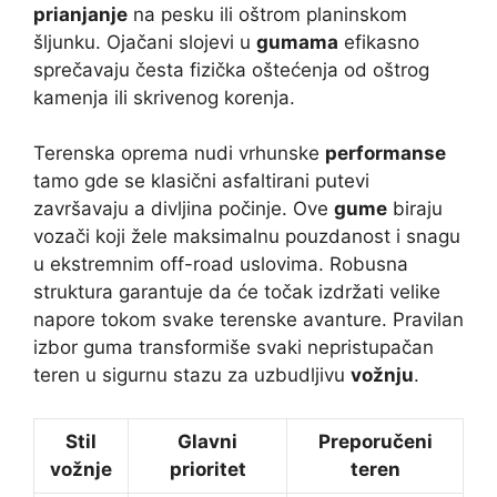
prianjanje
na pesku ili oštrom planinskom
šljunku. Ojačani slojevi u
gumama
efikasno
sprečavaju česta fizička oštećenja od oštrog
kamenja ili skrivenog korenja.
Terenska oprema nudi vrhunske
performanse
tamo gde se klasični asfaltirani putevi
završavaju a divljina počinje. Ove
gume
biraju
vozači koji žele maksimalnu pouzdanost i snagu
u ekstremnim off-road uslovima. Robusna
struktura garantuje da će točak izdržati velike
napore tokom svake terenske avanture. Pravilan
izbor guma transformiše svaki nepristupačan
teren u sigurnu stazu za uzbudljivu
vožnju
.
Stil
Glavni
Preporučeni
vožnje
prioritet
teren