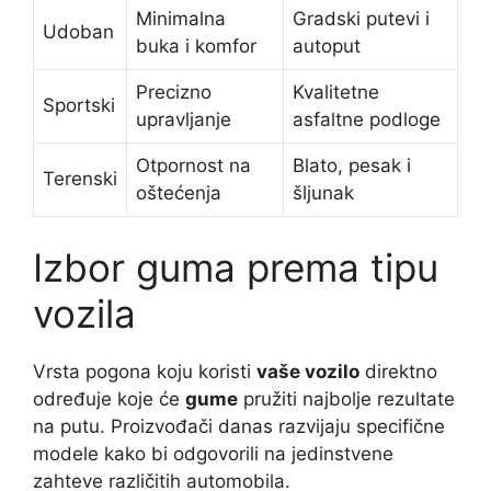
Minimalna
Gradski putevi i
Udoban
buka i komfor
autoput
Precizno
Kvalitetne
Sportski
upravljanje
asfaltne podloge
Otpornost na
Blato, pesak i
Terenski
oštećenja
šljunak
Izbor guma prema tipu
vozila
Vrsta pogona koju koristi
vaše vozilo
direktno
određuje koje će
gume
pružiti najbolje rezultate
na putu. Proizvođači danas razvijaju specifične
modele kako bi odgovorili na jedinstvene
zahteve različitih automobila.