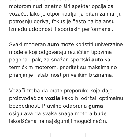
motorom nudi znatno širi spektar opcija za
vozače. Iako je otpor kotrljanja bitan za manju
potrošnju goriva, fokus je često na balansu
između udobnosti i sportskih performansi.
Svaki moderan
auto
može koristiti univerzalne
modele koji odgovaraju različitim tipovima
pogona. Ipak, za snažan sportski
auto
sa
termičkim motorom, prioritet su maksimalno
prianjanje i stabilnost pri velikim brzinama.
Vozači treba da prate preporuke koje daje
proizvođač za
vozila
kako bi održali optimalnu
bezbednost. Pravilno odabrana
guma
osigurava da svaka snaga motora bude
iskorišćena na najsigurniji mogući način.