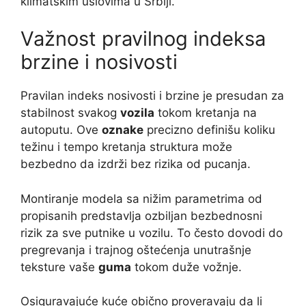
klimatskim uslovima u Srbiji.
Važnost pravilnog indeksa
brzine i nosivosti
Pravilan indeks nosivosti i brzine je presudan za
stabilnost svakog
vozila
tokom kretanja na
autoputu. Ove
oznake
precizno definišu koliku
težinu i tempo kretanja struktura može
bezbedno da izdrži bez rizika od pucanja.
Montiranje modela sa nižim parametrima od
propisanih predstavlja ozbiljan bezbednosni
rizik za sve putnike u vozilu. To često dovodi do
pregrevanja i trajnog oštećenja unutrašnje
teksture vaše
guma
tokom duže vožnje.
Osiguravajuće kuće obično proveravaju da li