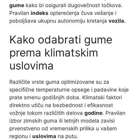
gume
kako bi osigurali dugovečnost točkova.
Pravilan
indeks
opterećenja čuva vešanje i
poboljšava ukupnu autonomiju kretanja
vozila
.
Kako odabrati gume
prema klimatskim
uslovima
Različite vrste guma optimizovane su za
specifične temperaturne opsege i padavine koje
prate smenu godišnjih doba. Klimatski faktori
direktno utiču na bezbednost i efikasnost
vožnje tokom različitih delova
godine
. Pravilan
izbor zimskih guma ili letnjih modela zavisi
prvenstveno od vremenskih prilika u vašem
regionu i
uslovima
na putu.