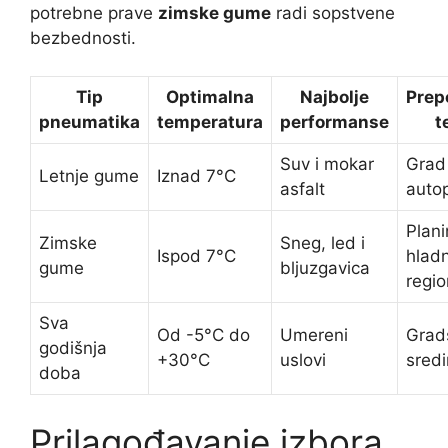
potrebne prave
zimske gume
radi sopstvene
bezbednosti.
Tip
Optimalna
Najbolje
Prep
pneumatika
temperatura
performanse
t
Suv i mokar
Grad 
Letnje gume
Iznad 7°C
asfalt
auto
Plani
Zimske
Sneg, led i
Ispod 7°C
hladn
gume
bljuzgavica
regio
Sva
Od -5°C do
Umereni
Grad
godišnja
+30°C
uslovi
sred
doba
Prilagođavanje izbora