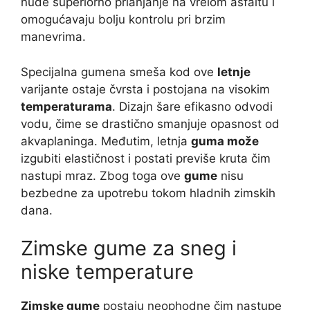
nude superiorno prianjanje na vrelom asfaltu i
omogućavaju bolju kontrolu pri brzim
manevrima.
Specijalna gumena smeša kod ove
letnje
varijante ostaje čvrsta i postojana na visokim
temperaturama
. Dizajn šare efikasno odvodi
vodu, čime se drastično smanjuje opasnost od
akvaplaninga. Međutim, letnja
guma može
izgubiti elastičnost i postati previše kruta čim
nastupi mraz. Zbog toga ove
gume
nisu
bezbedne za upotrebu tokom hladnih zimskih
dana.
Zimske gume za sneg i
niske temperature
Zimske gume
postaju neophodne čim nastupe