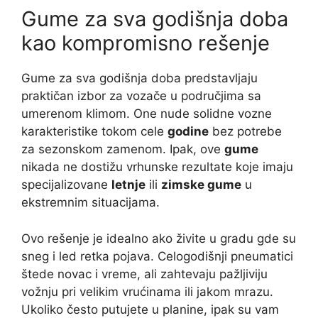
Gume za sva godišnja doba
kao kompromisno rešenje
Gume za sva godišnja doba predstavljaju
praktičan izbor za vozače u područjima sa
umerenom klimom. One nude solidne vozne
karakteristike tokom cele
godine
bez potrebe
za sezonskom zamenom. Ipak, ove
gume
nikada ne dostižu vrhunske rezultate koje imaju
specijalizovane
letnje
ili
zimske gume
u
ekstremnim situacijama.
Ovo rešenje je idealno ako živite u gradu gde su
sneg i led retka pojava. Celogodišnji pneumatici
štede novac i vreme, ali zahtevaju pažljiviju
vožnju pri velikim vrućinama ili jakom mrazu.
Ukoliko često putujete u planine, ipak su vam