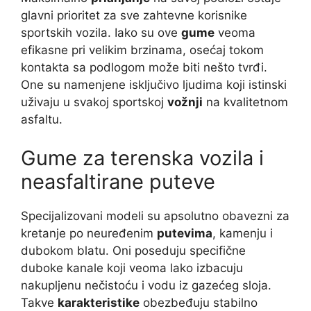
glavni prioritet za sve zahtevne korisnike
sportskih vozila. Iako su ove
gume
veoma
efikasne pri velikim brzinama, osećaj tokom
kontakta sa podlogom može biti nešto tvrđi.
One su namenjene isključivo ljudima koji istinski
uživaju u svakoj sportskoj
vožnji
na kvalitetnom
asfaltu.
Gume za terenska vozila i
neasfaltirane puteve
Specijalizovani modeli su apsolutno obavezni za
kretanje po neuređenim
putevima
, kamenju i
dubokom blatu. Oni poseduju specifične
duboke kanale koji veoma lako izbacuju
nakupljenu nečistoću i vodu iz gazećeg sloja.
Takve
karakteristike
obezbeđuju stabilno