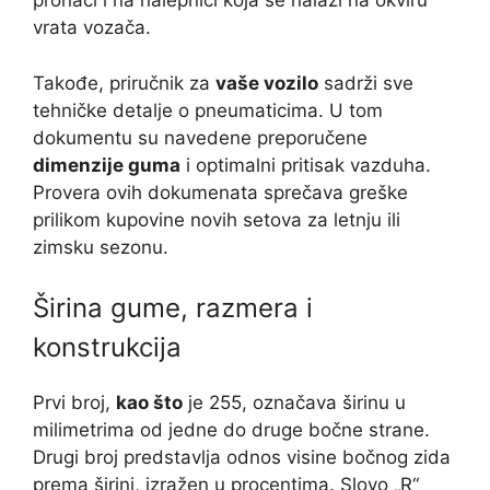
pronaći i na nalepnici koja se nalazi na okviru
vrata vozača.
Takođe, priručnik za
vaše vozilo
sadrži sve
tehničke detalje o pneumaticima. U tom
dokumentu su navedene preporučene
dimenzije guma
i optimalni pritisak vazduha.
Provera ovih dokumenata sprečava greške
prilikom kupovine novih setova za letnju ili
zimsku sezonu.
Širina gume, razmera i
konstrukcija
Prvi broj,
kao što
je 255, označava širinu u
milimetrima od jedne do druge bočne strane.
Drugi broj predstavlja odnos visine bočnog zida
prema širini, izražen u procentima. Slovo „R“