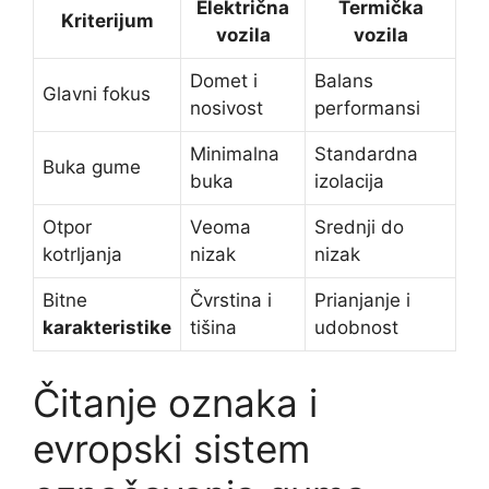
Električna
Termička
Kriterijum
vozila
vozila
Domet i
Balans
Glavni fokus
nosivost
performansi
Minimalna
Standardna
Buka gume
buka
izolacija
Otpor
Veoma
Srednji do
kotrljanja
nizak
nizak
Bitne
Čvrstina i
Prianjanje i
karakteristike
tišina
udobnost
Čitanje oznaka i
evropski sistem