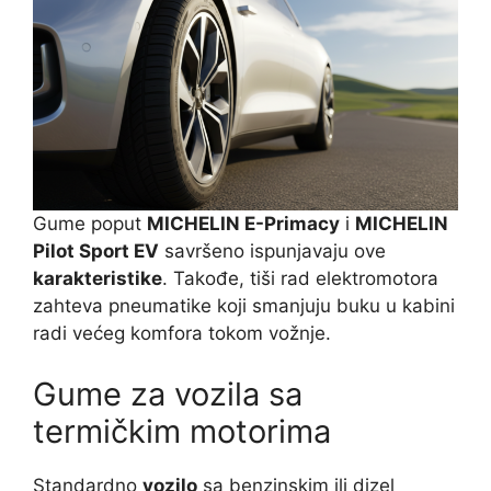
Gume poput
MICHELIN E-Primacy
i
MICHELIN
Pilot Sport EV
savršeno ispunjavaju ove
karakteristike
. Takođe, tiši rad elektromotora
zahteva pneumatike koji smanjuju buku u kabini
radi većeg komfora tokom vožnje.
Gume za vozila sa
termičkim motorima
Standardno
vozilo
sa benzinskim ili dizel