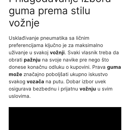
guma prema stilu
vožnje
Usklađivanje pneumatika sa ličnim
preferencijama ključno je za maksimalno
uživanje u svakoj
vožnji
. Svaki vlasnik treba da
obrati
pažnju
na svoje navike pre nego što
donese konačnu odluku o kupovini. Prava
guma
može
značajno poboljšati ukupno iskustvo
svakog
vozača
na putu. Dobar izbor uvek
osigurava bezbednu i prijatnu
vožnju
u svim
uslovima.