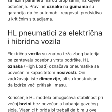
sa nižim parametrima od propisanih, rizikujete
oštećenja. Pravilne
oznake
na
gumama
su
garancija da će automobil reagovati predvidivo
u kritičnim situacijama.
HL pneumatici za električna
i hibridna vozila
Električna
vozila
su znatno teža zbog baterija,
pa zahtevaju posebnu vrstu podrške.
HL
oznaka
(High Load) označava pneumatike sa
povećanim kapacitetom
nosivosti
. Oni
zadržavaju iste
dimenzije
, ali su konstruisani
da izdrže veći pritisak i masu.
Korišćenje HL modela omogućava stabilnost pri
većoj
brzini
bez povećanja habanja gazećeg
sloja. Vlasnici hibrida bi trebali da biraju ove