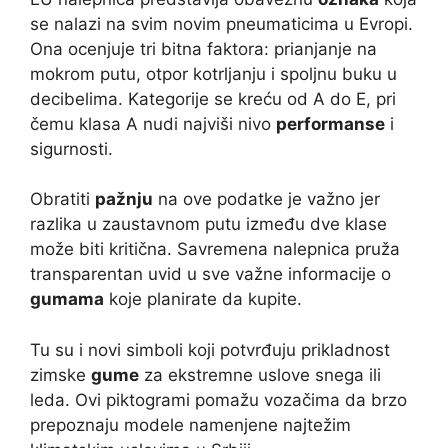
se nalazi na svim novim pneumaticima u Evropi.
Ona ocenjuje tri bitna faktora: prianjanje na
mokrom putu, otpor kotrljanju i spoljnu buku u
decibelima. Kategorije se kreću od A do E, pri
čemu klasa A nudi najviši nivo
performanse
i
sigurnosti.
Obratiti
pažnju
na ove podatke je važno jer
razlika u zaustavnom putu između dve klase
može biti kritična. Savremena nalepnica pruža
transparentan uvid u sve važne informacije o
gumama
koje planirate da kupite.
Tu su i novi simboli koji potvrđuju prikladnost
zimske
gume
za ekstremne uslove snega ili
leda. Ovi piktogrami pomažu vozačima da brzo
prepoznaju modele namenjene najtežim