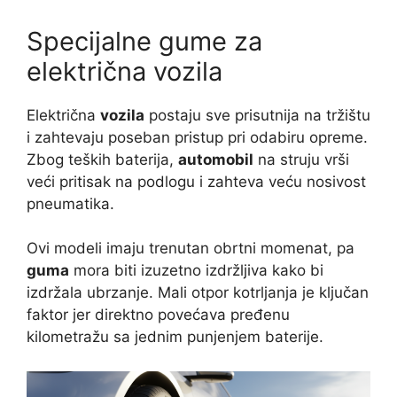
Specijalne gume za
električna vozila
Električna
vozila
postaju sve prisutnija na tržištu
i zahtevaju poseban pristup pri odabiru opreme.
Zbog teških baterija,
automobil
na struju vrši
veći pritisak na podlogu i zahteva veću nosivost
pneumatika.
Ovi modeli imaju trenutan obrtni momenat, pa
guma
mora biti izuzetno izdržljiva kako bi
izdržala ubrzanje. Mali otpor kotrljanja je ključan
faktor jer direktno povećava pređenu
kilometražu sa jednim punjenjem baterije.