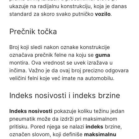
ukazuje na radijalnu konstrukciju, koja je danas
standard za skoro svako putničko
vozilo
.
Prečnik točka
Broj koji sledi nakon oznake konstrukcije
označava prečnik felne na koju se
guma
montira. Ova vrednost se uvek izražava u
inčima. Važno je da ovaj broj precizno odgovara
veličini felni koje već imate na automobilu.
Indeks nosivosti i indeks brzine
Indeks nosivosti
pokazuje koliku težinu jedan
pneumatik može da izdrži pri maksimalnom
pritisku. Pored njega se nalazi
indeks
brzine,
označen slovom, koji definiše
maksimalnu