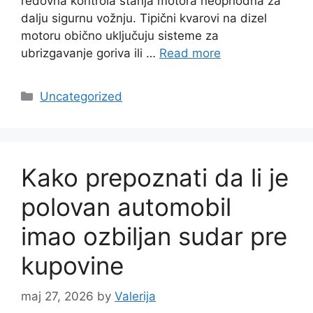
redovna kontrola stanja motora neophodna za
dalju sigurnu vožnju. Tipični kvarovi na dizel
motoru obično uključuju sisteme za
ubrizgavanje goriva ili …
Read more
Categories
Uncategorized
Kako prepoznati da li je
polovan automobil
imao ozbiljan sudar pre
kupovine
maj 27, 2026
by
Valerija