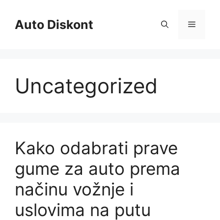
Skip
to
Auto Diskont
Menu
content
Uncategorized
Kako odabrati prave
gume za auto prema
načinu vožnje i
uslovima na putu