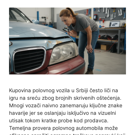
Kupovina polovnog vozila u Srbiji često liči na
igru na sreću zbog brojnih skrivenih oštećenja.
Mnogi vozači naivno zanemaruju ključne znake
havarije jer se oslanjaju isključivo na vizuelni
utisak tokom kratke probe kod prodavca.
Temeljna provera polovnog automobila može