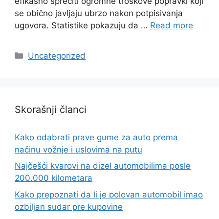
efikasno sprečiti ogromne troškove popravki koji
se obično javljaju ubrzo nakon potpisivanja
ugovora. Statistike pokazuju da …
Read more
Categories
Uncategorized
Skorašnji članci
Kako odabrati prave gume za auto prema
načinu vožnje i uslovima na putu
Najčešći kvarovi na dizel automobilima posle
200.000 kilometara
Kako prepoznati da li je polovan automobil imao
ozbiljan sudar pre kupovine