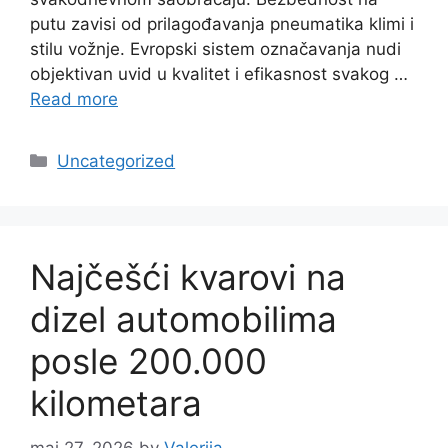
putu zavisi od prilagođavanja pneumatika klimi i
stilu vožnje. Evropski sistem označavanja nudi
objektivan uvid u kvalitet i efikasnost svakog …
Read more
Categories
Uncategorized
Najčešći kvarovi na
dizel automobilima
posle 200.000
kilometara
maj 27, 2026
by
Valerija