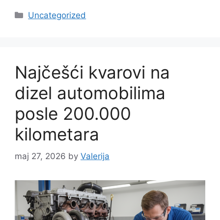
Categories
Uncategorized
Najčešći kvarovi na
dizel automobilima
posle 200.000
kilometara
maj 27, 2026
by
Valerija