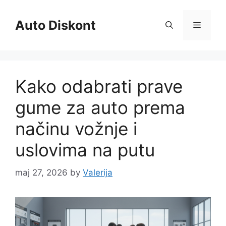
Skip
to
Auto Diskont
Menu
content
Kako odabrati prave
gume za auto prema
načinu vožnje i
uslovima na putu
maj 27, 2026
by
Valerija