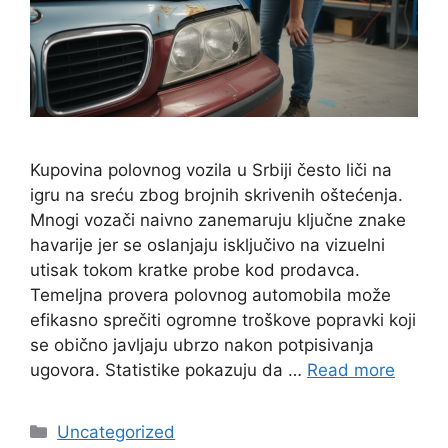
Kupovina polovnog vozila u Srbiji često liči na
igru na sreću zbog brojnih skrivenih oštećenja.
Mnogi vozači naivno zanemaruju ključne znake
havarije jer se oslanjaju isključivo na vizuelni
utisak tokom kratke probe kod prodavca.
Temeljna provera polovnog automobila može
efikasno sprečiti ogromne troškove popravki koji
se obično javljaju ubrzo nakon potpisivanja
ugovora. Statistike pokazuju da …
Read more
Categories
Uncategorized