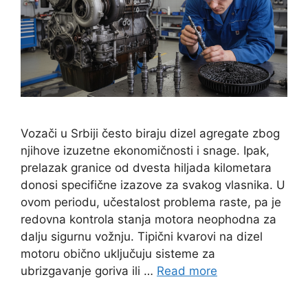
Vozači u Srbiji često biraju dizel agregate zbog
njihove izuzetne ekonomičnosti i snage. Ipak,
prelazak granice od dvesta hiljada kilometara
donosi specifične izazove za svakog vlasnika. U
ovom periodu, učestalost problema raste, pa je
redovna kontrola stanja motora neophodna za
dalju sigurnu vožnju. Tipični kvarovi na dizel
motoru obično uključuju sisteme za
ubrizgavanje goriva ili …
Read more