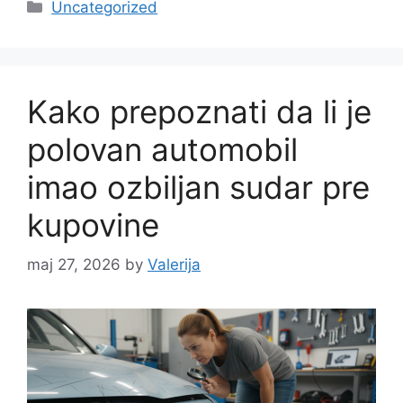
Categories
Uncategorized
Kako prepoznati da li je
polovan automobil
imao ozbiljan sudar pre
kupovine
maj 27, 2026
by
Valerija